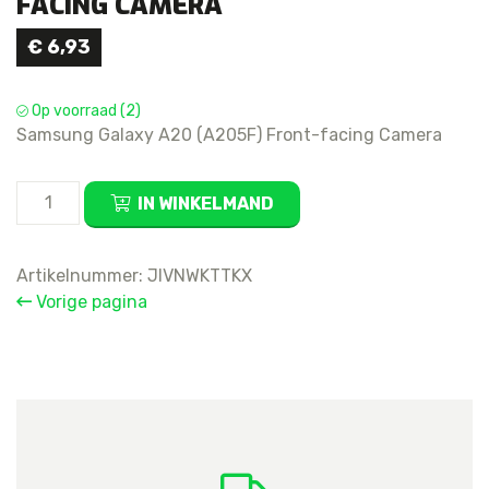
FACING CAMERA
€
6,93
Op voorraad (2)
Samsung Galaxy A20 (A205F) Front-facing Camera
Samsung
IN WINKELMAND
Galaxy
A20
Front-
Artikelnummer:
JIVNWKTTKX
facing
Vorige pagina
Camera
aantal