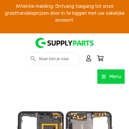
Attentie melding: Ontvang toegang tot onze
groothandelsprijzen door in te loggen met uw zakelijke
account.
Menu