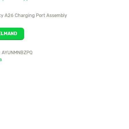
16
15 Pro Max
y A26 Charging Port Assembly
15 Pro
15 Plus
KELMAND
15
14 Pro Max
:
AYUNMNBZPQ
14 Pro
a
14 Plus
14