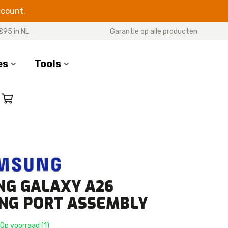
ccount.
€95 in NL
Garantie op alle producten
es
Tools
SERIES
17 Pro Max
17 Pro
7 Air
17
G GALAXY A26
16 Pro Max
16 Pro
NG PORT ASSEMBLY
16 Plus
16e
Op voorraad (1)