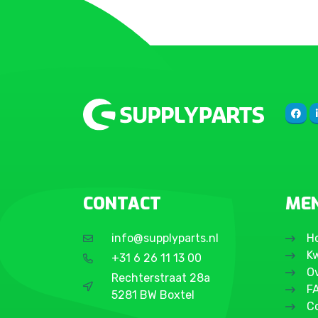
CONTACT
ME
info@supplyparts.nl
H
Kw
+31 6 26 11 13 00
O
Rechterstraat 28a
F
5281 BW Boxtel
C