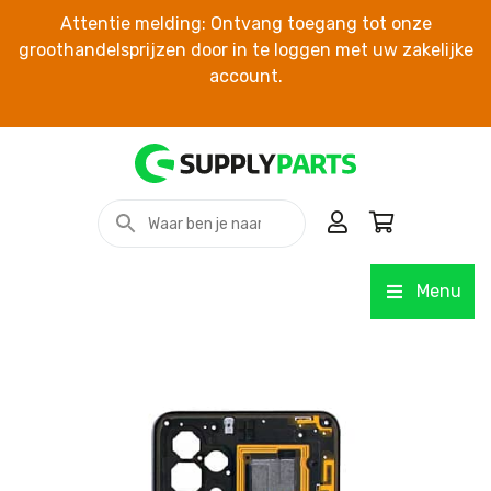
Attentie melding: Ontvang toegang tot onze
groothandelsprijzen door in te loggen met uw zakelijke
account.
Menu