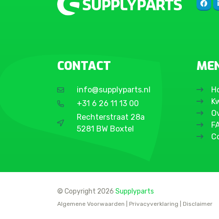
CONTACT
ME
info@supplyparts.nl
H
Kw
+31 6 26 11 13 00
O
Rechterstraat 28a
F
5281 BW Boxtel
C
© Copyright 2026
Supplyparts
Algemene Voorwaarden
|
Privacyverklaring
|
Disclaimer