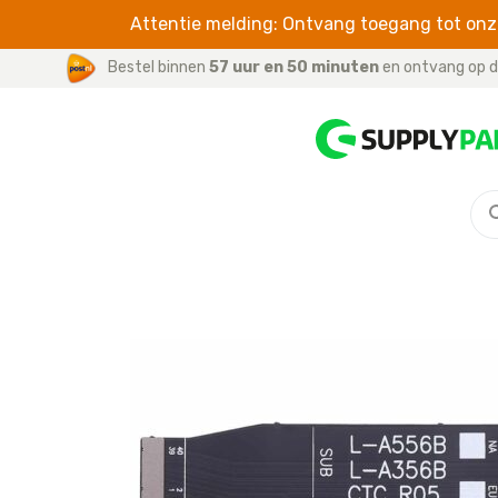
Attentie melding: Ontvang toegang tot onze
Bestel binnen
57 uur en 50 minuten
en ontvang op d
5 – 8P SERIES
CABLES
For iPhone / iPad
For iPhone 8 Plus
For iWatch
For iPhone 8
For Samsung
For iPhone 7 Plus
For iPhone 7
For iPhone 6S
For iPhone 6S Plus
For iPhone 6
For iPhone 6 Plus