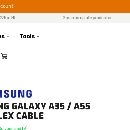
ccount.
€95 in NL
Garantie op alle producten
es
Tools
SERIES
17 Pro Max
17 Pro
7 Air
17
G GALAXY A35 / A55
16 Pro Max
16 Pro
LEX CABLE
16 Plus
16e
p voorraad (9)