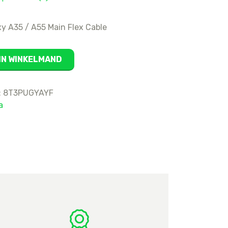
16
15 Pro Max
 A35 / A55 Main Flex Cable
15 Pro
15 Plus
IN WINKELMAND
15
14 Pro Max
:
8T3PUGYAYF
14 Pro
a
14 Plus
14