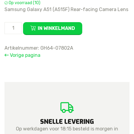
Op voorraad (10)
Samsung Galaxy A51 (A515F) Rear-facing Camera Lens
Samsung
IN WINKELMAND
Galaxy
A51
Rear-
Artikelnummer:
GH64-07802A
facing
Vorige pagina
Camera
Lens
without
Frame
aantal
SNELLE LEVERING
Op werkdagen voor 18:15 besteld is morgen in