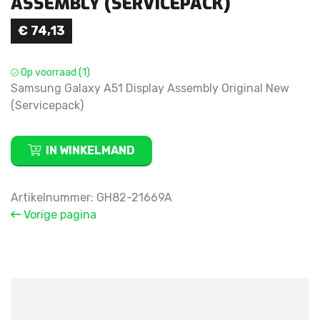
ASSEMBLY (SERVICEPACK)
€
74,13
Op voorraad (1)
Samsung Galaxy A51 Display Assembly Original New
(Servicepack)
Samsung
IN WINKELMAND
Galaxy
A51
Display
Artikelnummer:
GH82-21669A
Assembly
Vorige pagina
(Servicepack)
aantal