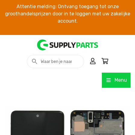
Attentie melding: Ontvang toegang tot onze
groothandelsprijzen door in te loggen met uw zakelijke
account.
Menu