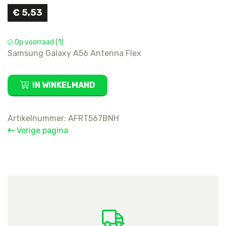
€
5,53
Op voorraad (1)
Samsung Galaxy A56 Antenna Flex
Samsung
IN WINKELMAND
Galaxy
A56
Antenna
Artikelnummer:
AFRT567BNH
Flex
Vorige pagina
aantal