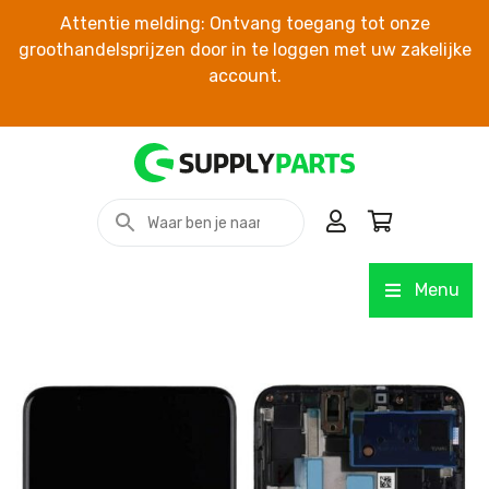
Attentie melding: Ontvang toegang tot onze
groothandelsprijzen door in te loggen met uw zakelijke
account.
Menu