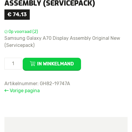
ASSEMBLY (SERVICEPACK)
€
74,13
Op voorraad (2)
Samsung Galaxy A70 Display Assembly Original New
(Servicepack)
Samsung
IN WINKELMAND
Galaxy
A70
Display
Artikelnummer:
GH82-19747A
Assembly
Vorige pagina
(Servicepack)
aantal