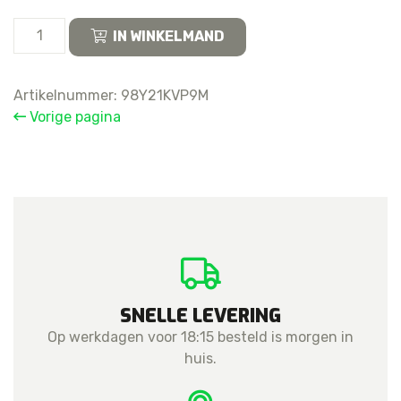
Samsung
IN WINKELMAND
Galaxy
J5
2017
Artikelnummer:
98Y21KVP9M
Sim
Vorige pagina
and
Memory
Card
Tray
aantal
SNELLE LEVERING
Op werkdagen voor 18:15 besteld is morgen in
huis.