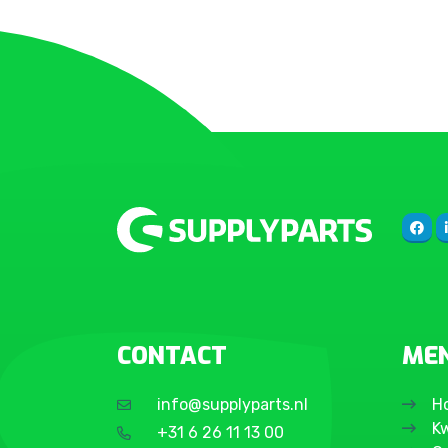
CONTACT
ME
info@supplyparts.nl
H
Kw
+31 6 26 11 13 00