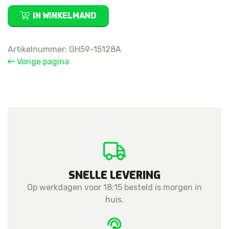
Samsung
IN WINKELMAND
Galaxy
Note
10
Artikelnummer:
GH59-15128A
Plus
Vorige pagina
S
Pen
Detector
Flex
aantal
SNELLE LEVERING
Op werkdagen voor 18:15 besteld is morgen in
huis.