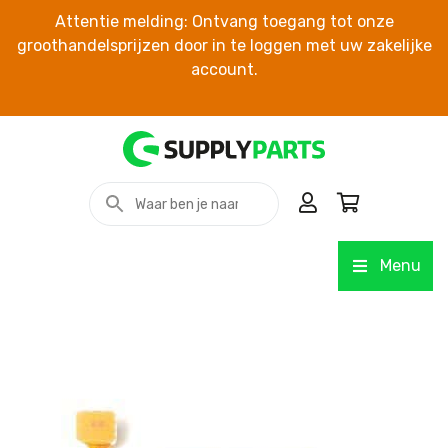
Attentie melding: Ontvang toegang tot onze
groothandelsprijzen door in te loggen met uw zakelijke
account.
Menu