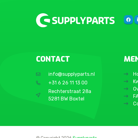
CONTACT
ME
info@supplyparts.nl
H
Kw
+31 6 26 11 13 00
O
Rechterstraat 28a
F
5281 BW Boxtel
C
© Copyright 2026
Supplyparts