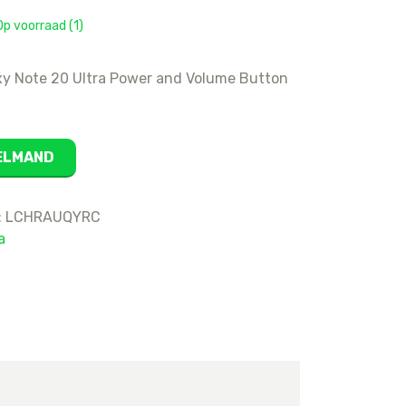
16
p voorraad (1)
15 Pro Max
15 Pro
y Note 20 Ultra Power and Volume Button
15 Plus
15
14 Pro Max
KELMAND
14 Pro
14 Plus
:
LCHRAUQYRC
14
a