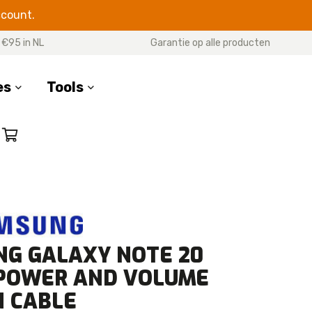
ccount.
 €95 in NL
Garantie op alle producten
es
Tools
SERIES
17 Pro Max
17 Pro
7 Air
17
G GALAXY NOTE 20
16 Pro Max
16 Pro
POWER AND VOLUME
16 Plus
 CABLE
16e