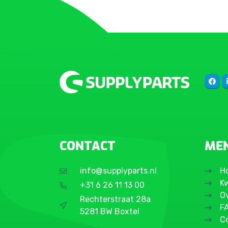
CONTACT
ME
info@supplyparts.nl
H
Kw
+31 6 26 11 13 00
O
Rechterstraat 28a
F
5281 BW Boxtel
C