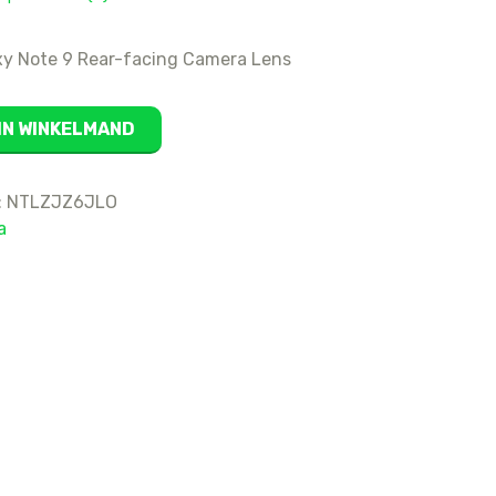
16
15 Pro Max
y Note 9 Rear-facing Camera Lens
15 Pro
15 Plus
IN WINKELMAND
15
14 Pro Max
:
NTLZJZ6JLO
14 Pro
a
14 Plus
14