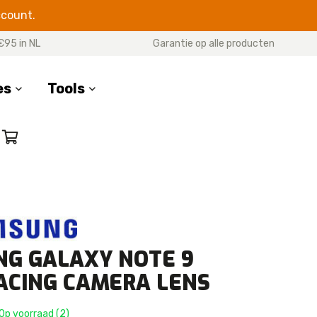
ccount.
€95 in NL
Garantie op alle producten
es
Tools
SERIES
17 Pro Max
17 Pro
7 Air
17
G GALAXY NOTE 9
16 Pro Max
16 Pro
ACING CAMERA LENS
16 Plus
16e
Op voorraad (2)