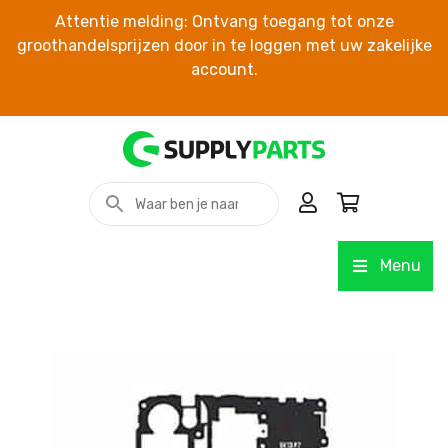
Attentie melding: Ontvang toegang tot onze
groothandelsprijzen door in te loggen met uw zakelijke
account.
Menu