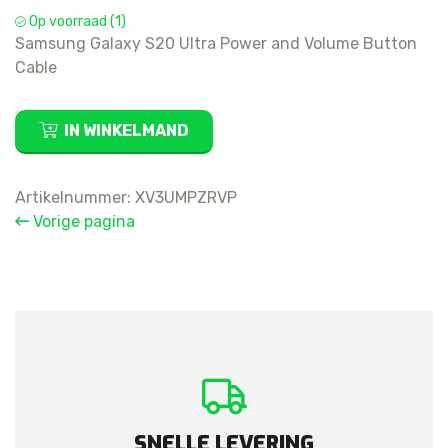
Op voorraad (1)
Samsung Galaxy S20 Ultra Power and Volume Button
Cable
Samsung
IN WINKELMAND
Galaxy
S20
Ultra
Artikelnummer:
XV3UMPZRVP
Power
Vorige pagina
and
Volume
Button
Cable
aantal
SNELLE LEVERING