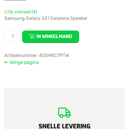
Op voorraad (4)
Samsung Galaxy S21 Earpiece Speaker
Samsung
IN WINKELMAND
Galaxy
S21
Earpiece
Artikelnummer:
4Q0HRC7PTW
Speaker
Vorige pagina
aantal
SNELLE LEVERING