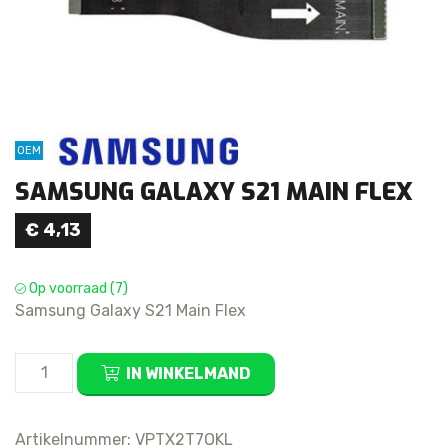
OEM
SAMSUNG GALAXY S21 MAIN FLEX
€
4,13
Op voorraad (7)
Samsung Galaxy S21 Main Flex
Samsung
IN WINKELMAND
Galaxy
S21
Main
Artikelnummer:
VPTX2T7OKL