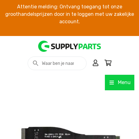
Attentie melding: Ontvang toegang tot onze
groothandelsprijzen door in te loggen met uw zakelijke
account.
Menu