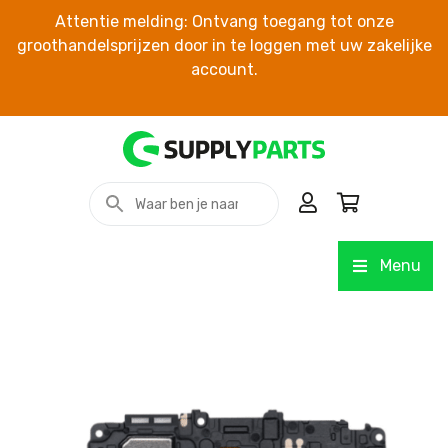
Attentie melding: Ontvang toegang tot onze
groothandelsprijzen door in te loggen met uw zakelijke
account.
Menu