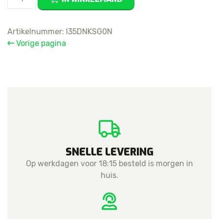
Galaxy
S21
Plus
Artikelnummer:
I35DNKSG0N
Loudspeaker
Vorige pagina
aantal
SNELLE LEVERING
Op werkdagen voor 18:15 besteld is morgen in
huis.