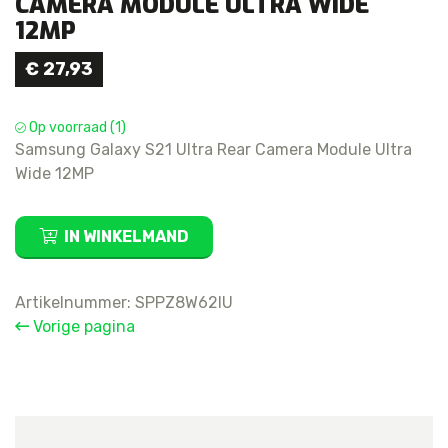
CAMERA MODULE ULTRA WIDE
12MP
€
27,93
Op voorraad (1)
Samsung Galaxy S21 Ultra Rear Camera Module Ultra
Wide 12MP
Samsung
IN WINKELMAND
Galaxy
S21
Ultra
Artikelnummer:
SPPZ8W62IU
Rear
Vorige pagina
Camera
Module
Ultra
Wide
12MP