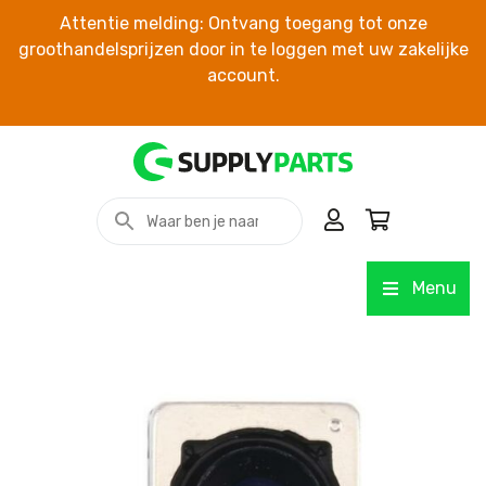
Attentie melding: Ontvang toegang tot onze
groothandelsprijzen door in te loggen met uw zakelijke
account.
Menu