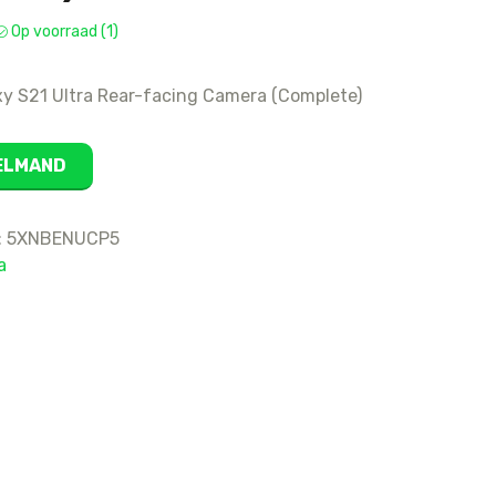
16
Op voorraad (1)
15 Pro Max
15 Pro
y S21 Ultra Rear-facing Camera (Complete)
15 Plus
15
KELMAND
14 Pro Max
14 Pro
:
5XNBENUCP5
14 Plus
a
14