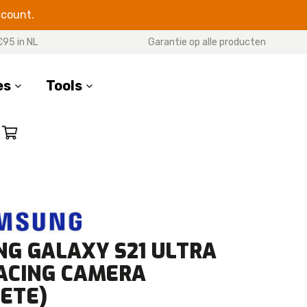
ccount.
€95 in NL
Garantie op alle producten
es
Tools
SERIES
17 Pro Max
17 Pro
7 Air
17
G GALAXY S21 ULTRA
16 Pro Max
16 Pro
ACING CAMERA
16 Plus
ETE)
16e