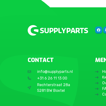
CONTACT
ME
info@supplyparts.nl
H
Kw
+31 6 26 11 13 00
O
Rechterstraat 28a
F
5281 BW Boxtel
C