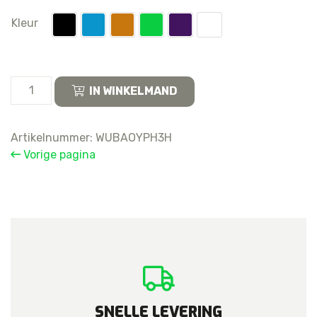
Kleur
Samsung
IN WINKELMAND
Galaxy
S23
FE
Artikelnummer:
WUBAOYPH3H
Back
Vorige pagina
Cover
aantal
SNELLE LEVERING