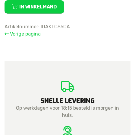
Samsung
IN WINKELMAND
Galaxy
S23
Plus
Artikelnummer:
IDAKTOS5QA
Signal
Vorige pagina
Flex
Cable
aantal
SNELLE LEVERING
Op werkdagen voor 18:15 besteld is morgen in
huis.