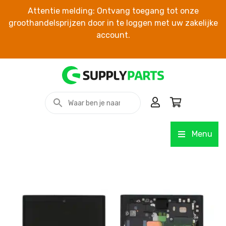
Attentie melding: Ontvang toegang tot onze
groothandelsprijzen door in te loggen met uw zakelijke
account.
Menu