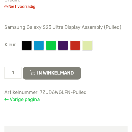
Niet voorradig
Samsung Galaxy S23 Ultra Display Assembly (Pulled)
Kleur
Samsung
IN WINKELMAND
Galaxy
S23
Ultra
Artikelnummer:
7ZUD6WGLFN-Pulled
Display
Vorige pagina
Assembly
(Pulled)
aantal