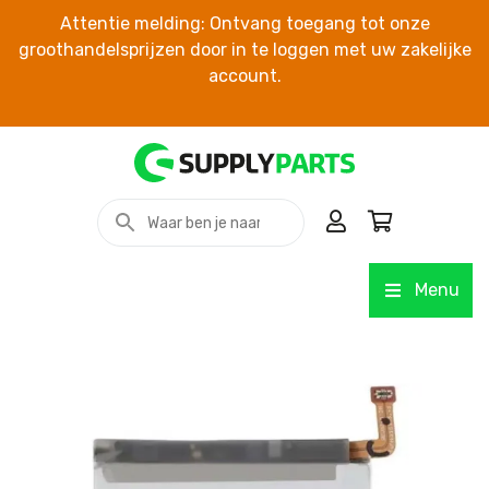
Attentie melding: Ontvang toegang tot onze
groothandelsprijzen door in te loggen met uw zakelijke
account.
Menu