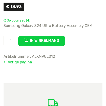
€
13,93
Op voorraad (4)
Samsung Galaxy S24 Ultra Battery Assembly OEM
Samsung
IN WINKELMAND
Galaxy
S24
Ultra
Artikelnummer:
ALKMVGL012
Battery
Vorige pagina
Assembly
OEM
aantal