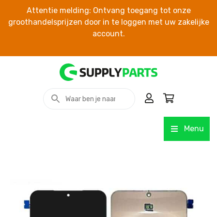
Attentie melding: Ontvang toegang tot onze
groothandelsprijzen door in te loggen met uw zakelijke
account.
Menu