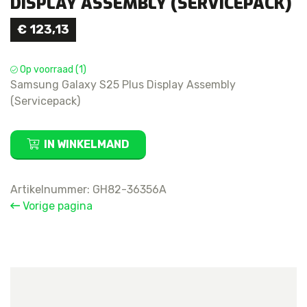
DISPLAY ASSEMBLY (SERVICEPACK)
€
123,13
Op voorraad (1)
Samsung Galaxy S25 Plus Display Assembly
(Servicepack)
Samsung
IN WINKELMAND
Galaxy
S25
Plus
Artikelnummer:
GH82-36356A
Display
Vorige pagina
Assembly
(Servicepack)
aantal