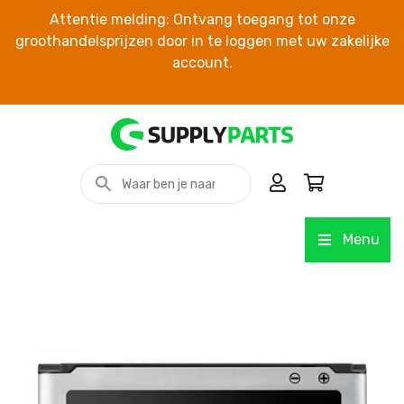
Attentie melding: Ontvang toegang tot onze
groothandelsprijzen door in te loggen met uw zakelijke
account.
Menu