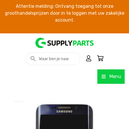
Attentie melding: Ontvang toegang tot onze
groothandelsprijzen door in te loggen met uw zakelijke
account.
Menu