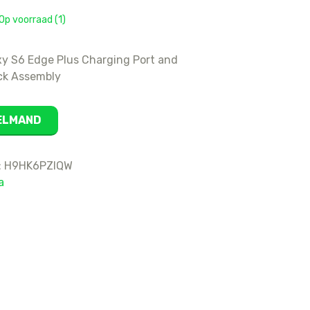
16
Op voorraad (1)
15 Pro Max
15 Pro
y S6 Edge Plus Charging Port and
15 Plus
ck Assembly
15
14 Pro Max
KELMAND
14 Pro
14 Plus
:
H9HK6PZIQW
14
a