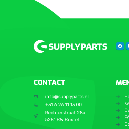
CONTACT
ME
info@supplyparts.nl
H
Kw
+31 6 26 11 13 00
O
Rechterstraat 28a
F
5281 BW Boxtel
C