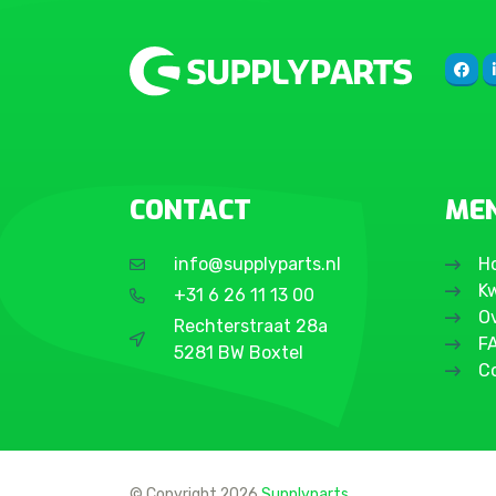
CONTACT
ME
info@supplyparts.nl
H
Kw
+31 6 26 11 13 00
O
Rechterstraat 28a
F
5281 BW Boxtel
C
© Copyright 2026
Supplyparts