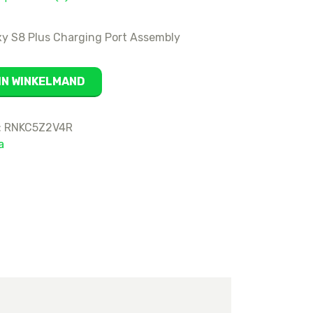
16
15 Pro Max
y S8 Plus Charging Port Assembly
15 Pro
15 Plus
IN WINKELMAND
15
14 Pro Max
:
RNKC5Z2V4R
14 Pro
a
14 Plus
14