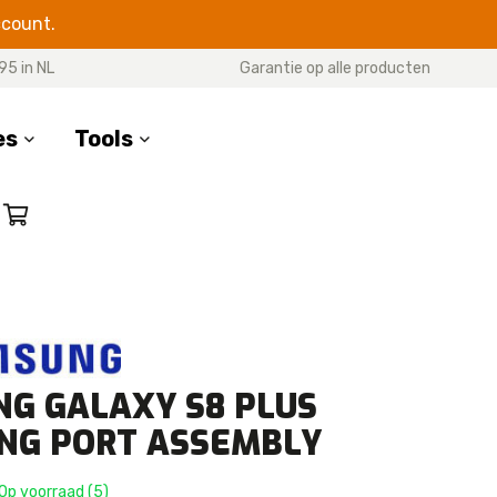
ccount.
95 in NL
Garantie op alle producten
es
Tools
SERIES
17 Pro Max
17 Pro
7 Air
17
G GALAXY S8 PLUS
16 Pro Max
16 Pro
NG PORT ASSEMBLY
16 Plus
16e
Op voorraad (5)