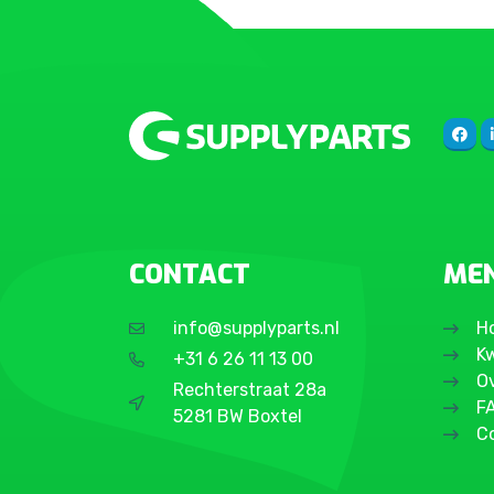
CONTACT
ME
info@supplyparts.nl
H
Kw
+31 6 26 11 13 00
O
Rechterstraat 28a
F
5281 BW Boxtel
C