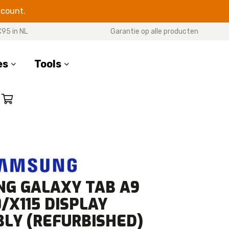
ccount.
€95 in NL
Garantie op alle producten
es
Tools
SERIES
17 Pro Max
17 Pro
7 Air
17
G GALAXY TAB A9
16 Pro Max
16 Pro
/X115 DISPLAY
16 Plus
LY (REFURBISHED)
16e