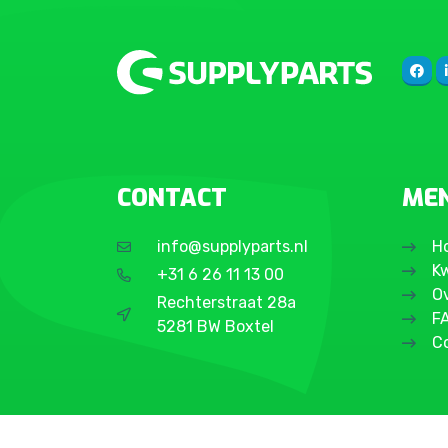
CONTACT
ME
info@supplyparts.nl
H
Kw
+31 6 26 11 13 00
O
Rechterstraat 28a
F
5281 BW Boxtel
C