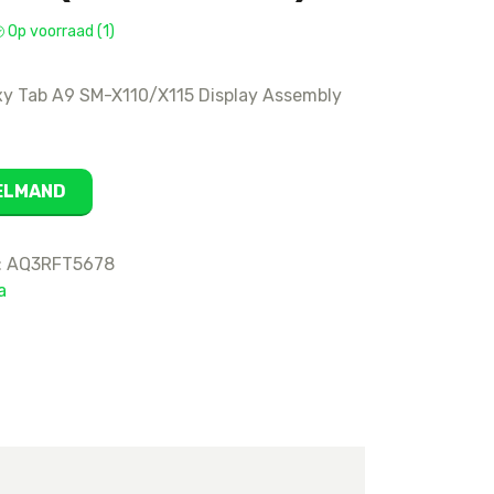
16
Op voorraad (1)
15 Pro Max
15 Pro
y Tab A9 SM-X110/X115 Display Assembly
15 Plus
15
14 Pro Max
KELMAND
14 Pro
14 Plus
:
AQ3RFT5678
14
a