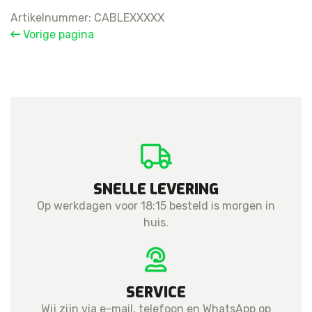
to
Artikelnummer:
CABLEXXXXX
USB-
Vorige pagina
C
Cable
(1m)
Bulk
Aftermarket
aantal
SNELLE LEVERING
Op werkdagen voor 18:15 besteld is morgen in
huis.
SERVICE
Wij zijn via e-mail, telefoon en WhatsApp op