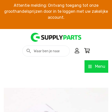
Attentie melding: Ontvang toegang tot onze
groothandelsprijzen door in te loggen met uw zakelijke
account.
Menu