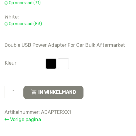
Op voorraad (71)
White:
Op voorraad (83)
Double USB Power Adapter For Car Bulk Aftermarket
Kleur
Double
IN WINKELMAND
USB
Power
Adapter
Artikelnummer:
ADAPTERXX1
For
Vorige pagina
Car
Bulk