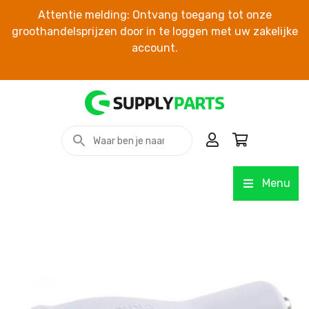
Attentie melding: Ontvang toegang tot onze
groothandelsprijzen door in te loggen met uw zakelijke
account.
Menu