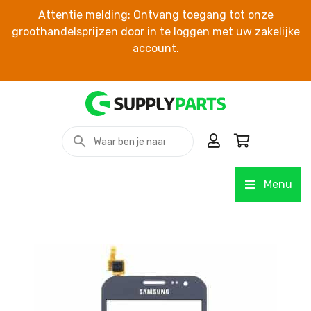
Attentie melding: Ontvang toegang tot onze
groothandelsprijzen door in te loggen met uw zakelijke
account.
Menu