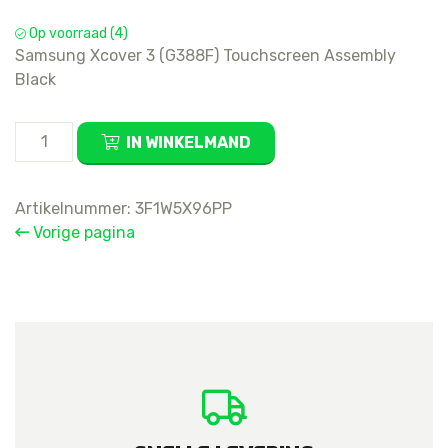
Op voorraad (4)
Samsung Xcover 3 (G388F) Touchscreen Assembly
Black
Samsung
IN WINKELMAND
Xcover
3
(G388F)
Artikelnummer:
3F1W5X96PP
Touchscreen
Vorige pagina
Assembly
Black
aantal