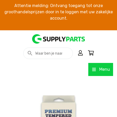
Attentie melding: Ontvang toegang tot onze
groothandelsprijzen door in te loggen met uw zakelijke
account.
Menu