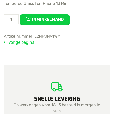
Tempered Glass for iPhone 13 Mini
Tempered
IN WINKELMAND
Glass
for
iPhone
Artikelnummer:
L2NP0N91WY
13
Vorige pagina
Mini
aantal
SNELLE LEVERING
Op werkdagen voor 18:15 besteld is morgen in
huis.