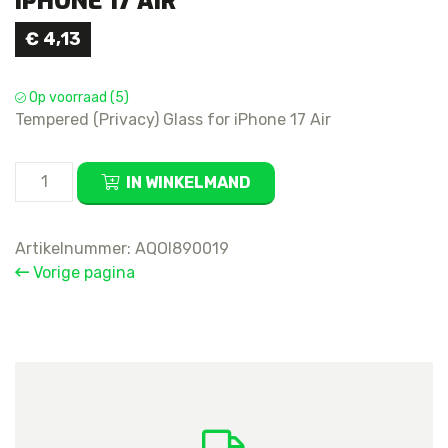
IPHONE 17 AIR
€
4,13
Op voorraad (5)
Tempered (Privacy) Glass for iPhone 17 Air
Tempered
IN WINKELMAND
(Privacy)
Glass
for
Artikelnummer:
AQOI890019
iPhone
Vorige pagina
17
Air
aantal