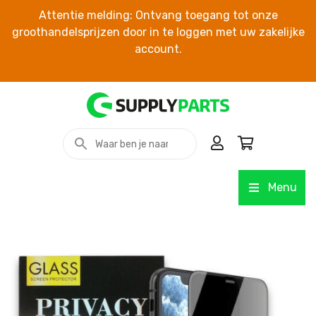
Attentie melding: Ontvang toegang tot onze
groothandelsprijzen door in te loggen met uw zakelijke
account.
Menu