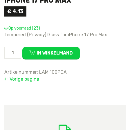
IPHONE 17 PRO MAX
€
4,13
Op voorraad (23)
Tempered (Privacy) Glass for iPhone 17 Pro Max
Tempered
IN WINKELMAND
(Privacy)
Glass
for
Artikelnummer:
LAMI100POA
iPhone
Vorige pagina
17
Pro
Max
aantal