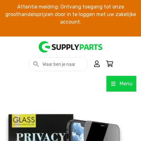
Attentie melding: Ontvang toegang tot onze
groothandelsprijzen door in te loggen met uw zakelijke
account.
Menu