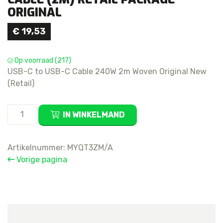
ORIGINAL
€
19,53
Op voorraad (217)
USB-C to USB-C Cable 240W 2m Woven Original New
(Retail)
240W
IN WINKELMAND
USB-
C
Woven
Artikelnummer:
MYQT3ZM/A
Charge
Vorige pagina
Cable
(2m)
Retail
Package
Original