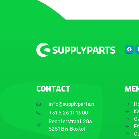
CONTACT
ME
info@supplyparts.nl
H
Kw
+31 6 26 11 13 00
O
Rechterstraat 28a
F
5281 BW Boxtel
C