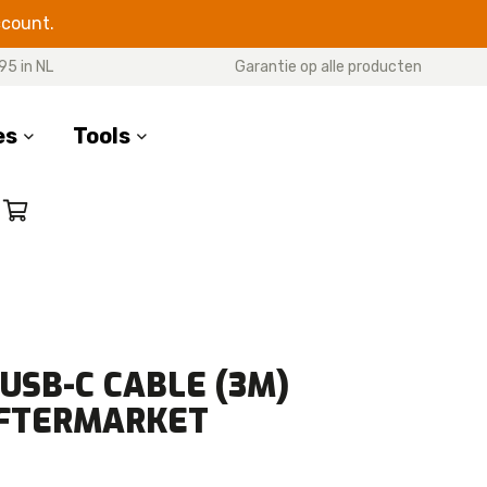
ccount.
95 in NL
Garantie op alle producten
es
Tools
SERIES
17 Pro Max
17 Pro
7 Air
17
 USB-C CABLE (3M)
16 Pro Max
AFTERMARKET
16 Pro
16 Plus
16e