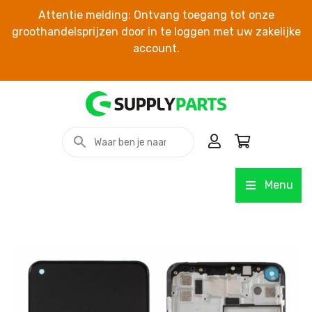
Attentie melding: Ontvang toegang tot onze
groothandelsprijzen door in te loggen met uw zakelijke
account.
Menu