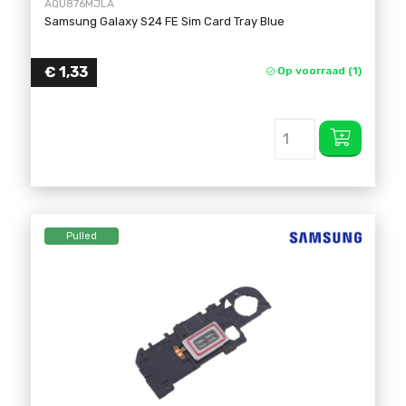
AQU876MJLA
Samsung Galaxy S24 FE Sim Card Tray Blue
€
1,33
Op voorraad (1)
Pulled