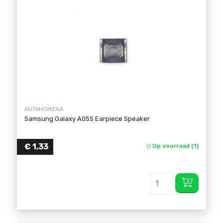
AU76HGMZAA
Samsung Galaxy A05S Earpiece Speaker
€
1,33
Op voorraad (1)