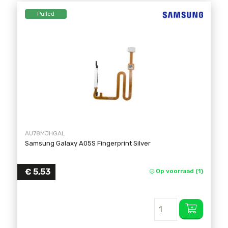
Pulled
AU78MJHGAL
Samsung Galaxy A05S Fingerprint Silver
€
5,53
Op voorraad (1)