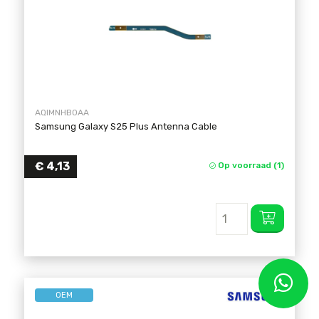
AQIMNHB0AA
Samsung Galaxy S25 Plus Antenna Cable
€
4,13
Op voorraad (1)
OEM