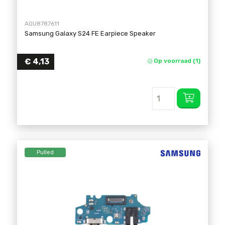
AQU8787611
Samsung Galaxy S24 FE Earpiece Speaker
€
4,13
Op voorraad (1)
Pulled