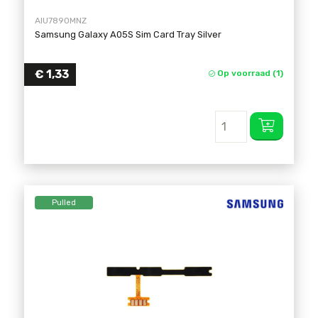
AIU7890MNZ
Samsung Galaxy A05S Sim Card Tray Silver
€
1,33
Op voorraad (1)
Pulled