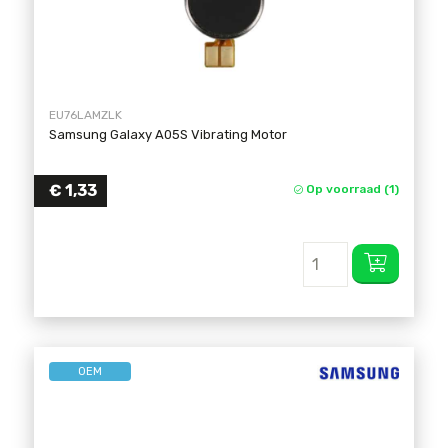
EU76LAMZLK
Samsung Galaxy A05S Vibrating Motor
€
1,33
Op voorraad (1)
OEM