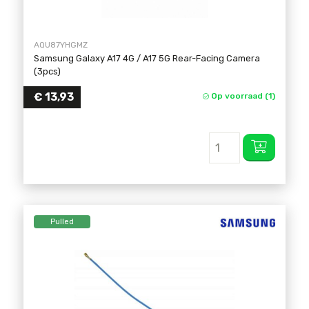
AQU87YHGMZ
Samsung Galaxy A17 4G / A17 5G Rear-Facing Camera
(3pcs)
€
13,93
Op voorraad (1)
Pulled