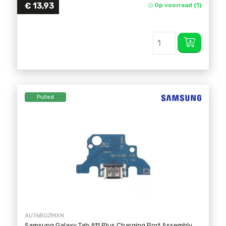
€
13,93
Op voorraad (1)
Pulled
AU76BGZMXN
Samsung Galaxy Tab A11 Plus Charging Port Assembly