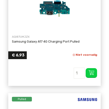
AQI87UMJZX
Samsung Galaxy A17 4G Charging Port Pulled
€
6,93
Niet voorradig
Pulled