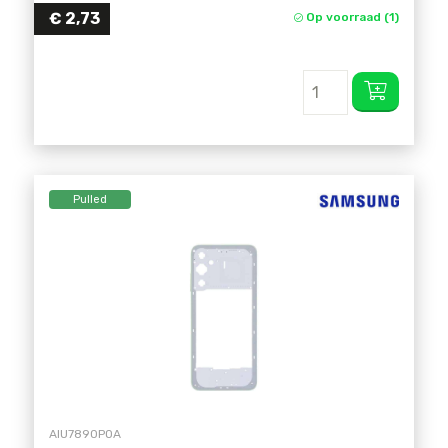
€
2,73
Op voorraad (1)
Pulled
AIU7890POA