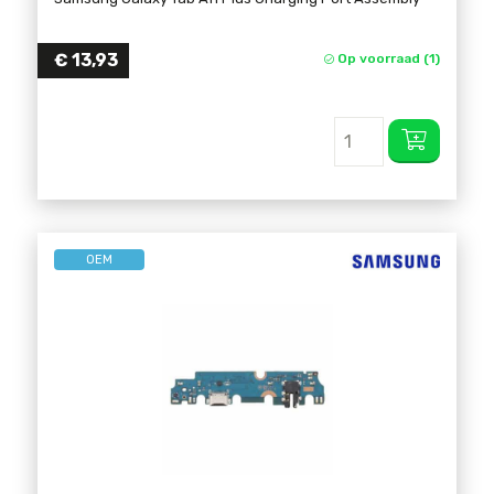
€
13,93
Op voorraad (1)
OEM