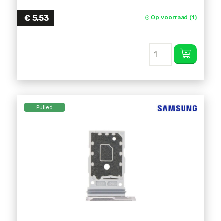
€
5,53
Op voorraad (1)
Pulled