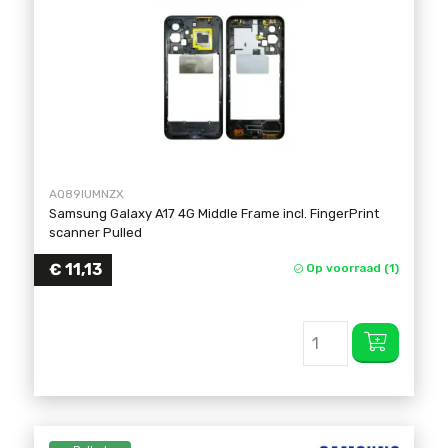
AQ89IUMNZX
Samsung Galaxy A17 4G Middle Frame incl. FingerPrint
scanner Pulled
€
11,13
Op voorraad (1)