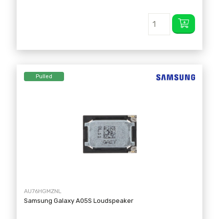
Pulled
AU76HGMZNL
Samsung Galaxy A05S Loudspeaker