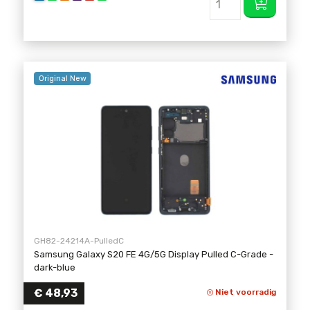
Original New
GH82-24214A-PulledC
Samsung Galaxy S20 FE 4G/5G Display Pulled C-Grade
-
dark-blue
€ 48,93
Niet voorradig