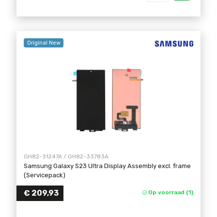
Original New
GH82-31247A / GH82-33783A
Samsung Galaxy S23 Ultra Display Assembly excl. frame
(Servicepack)
€
209,93
Op voorraad (1)