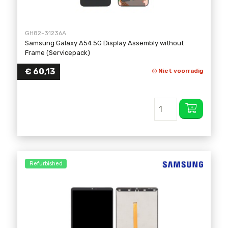
GH82-31236A
Samsung Galaxy A54 5G Display Assembly without
Frame (Servicepack)
€
60,13
Niet voorradig
Refurbished