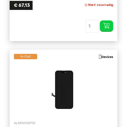
€
67,13
Niet voorradig
In-Cell
ALKMVHGP10