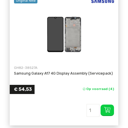
Original New
GH82-38527A
Samsung Galaxy A17 4G Display Assembly (Servicepack)
€
54,53
Op voorraad (4)