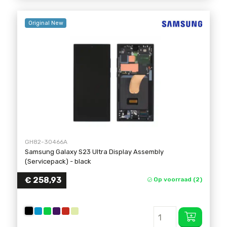
Original New
GH82-30466A
Samsung Galaxy S23 Ultra Display Assembly
(Servicepack)
- black
€ 258,93
Op voorraad (2)