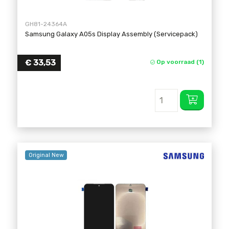
GH81-24364A
Samsung Galaxy A05s Display Assembly (Servicepack)
€
33,53
Op voorraad (1)
Original New