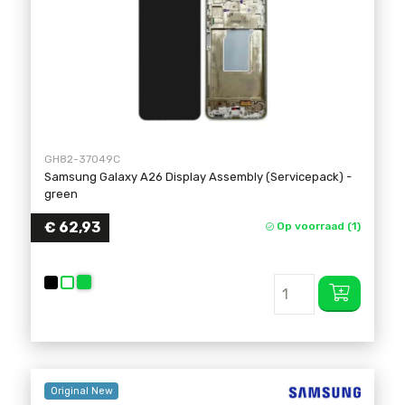
GH82-37049C
Samsung Galaxy A26 Display Assembly (Servicepack)
-
green
€ 62,93
Op voorraad (1)
Original New