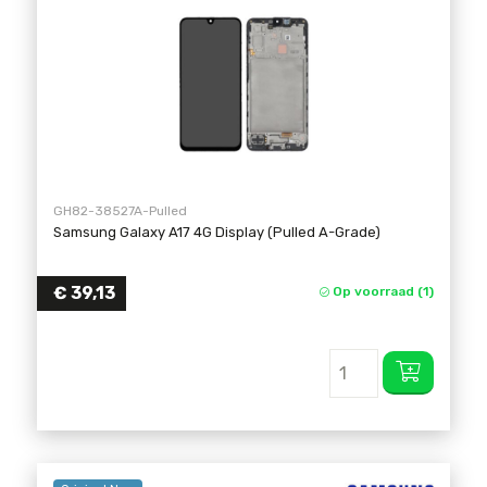
GH82-38527A-Pulled
Samsung Galaxy A17 4G Display (Pulled A-Grade)
€
39,13
Op voorraad (1)