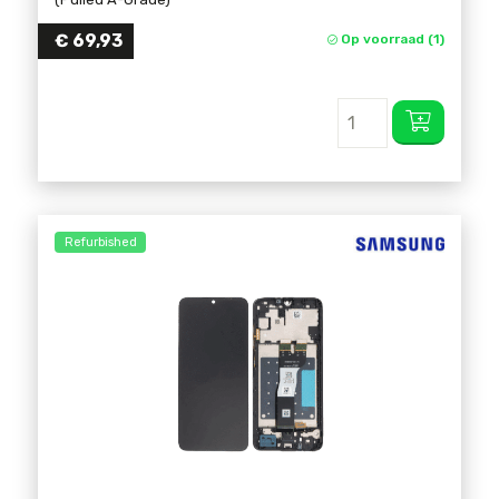
€
69,93
Op voorraad (1)
Refurbished