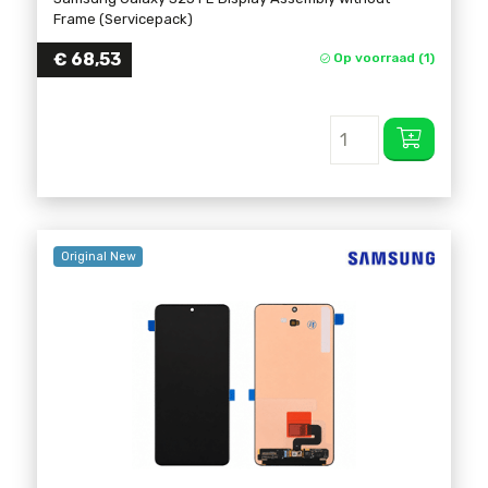
Frame (Servicepack)
€
68,53
Op voorraad (1)
Original New