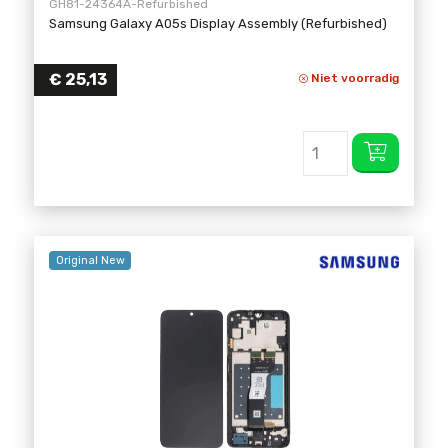
GH81-24364A-Refurbished
Samsung Galaxy A05s Display Assembly (Refurbished)
€
25,13
Niet voorradig
Original New