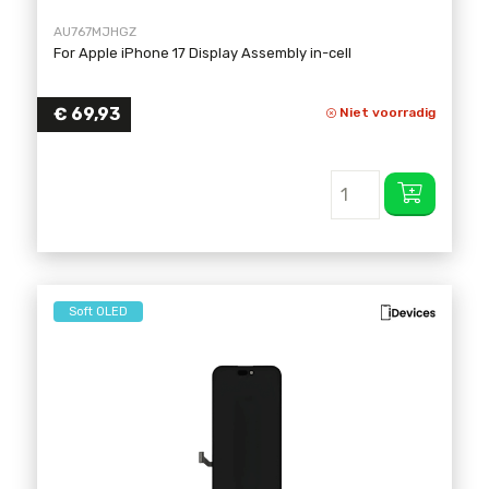
AU767MJHGZ
For Apple iPhone 17 Display Assembly in-cell
€
69,93
Niet voorradig
Soft OLED