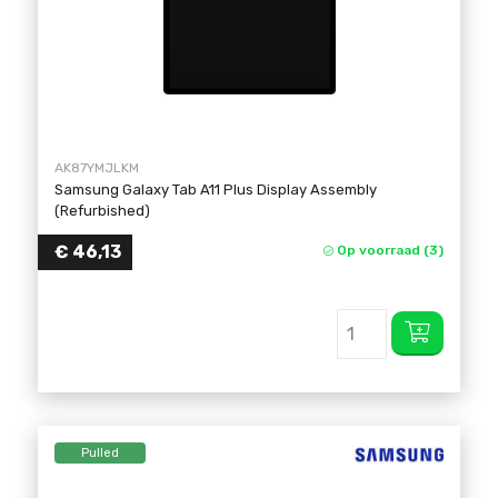
AK87YMJLKM
Samsung Galaxy Tab A11 Plus Display Assembly
(Refurbished)
€
46,13
Op voorraad (3)
Pulled