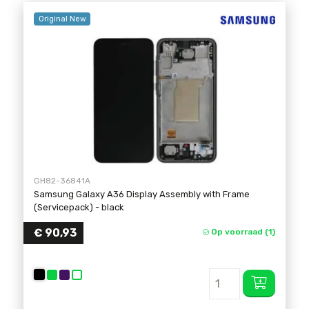
Original New
GH82-36841A
Samsung Galaxy A36 Display Assembly with Frame
(Servicepack)
- black
€ 90,93
Op voorraad (1)