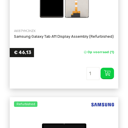
AK87YMJHZX
Samsung Galaxy Tab A11 Display Assembly (Refurbished)
€
46,13
Op voorraad (1)
Refurbished