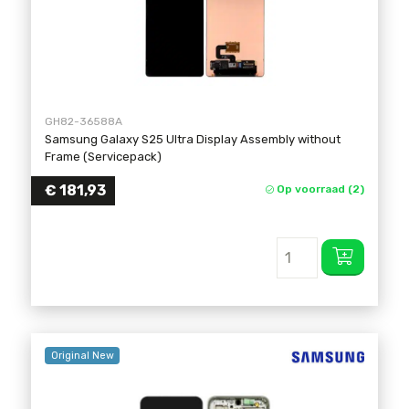
GH82-36588A
Samsung Galaxy S25 Ultra Display Assembly without
Frame (Servicepack)
€
181,93
Op voorraad (2)
Original New