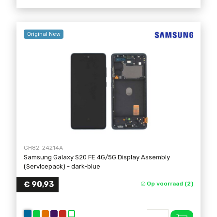
Original New
GH82-24214A
Samsung Galaxy S20 FE 4G/5G Display Assembly
(Servicepack)
- dark-blue
€ 90,93
Op voorraad (2)