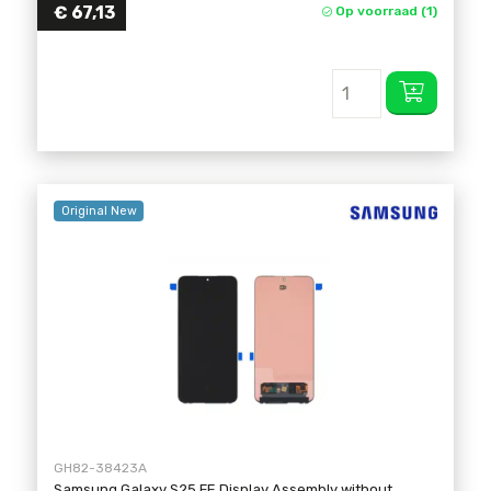
€
67,13
Op voorraad (1)
Original New
GH82-38423A
Samsung Galaxy S25 FE Display Assembly without